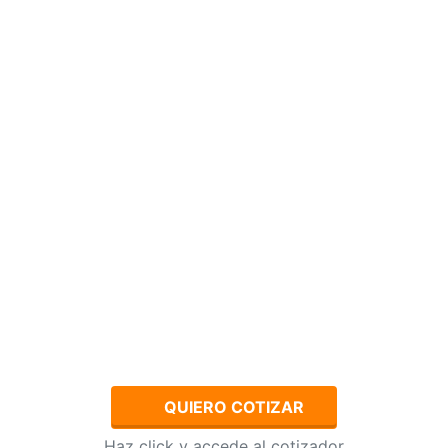
QUIERO COTIZAR
Haz click y accede al cotizador