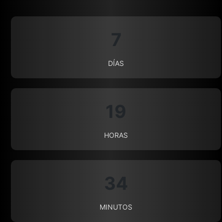
7
DÍAS
19
HORAS
34
MINUTOS