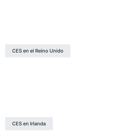
Oxford
Leeds
Edimburgo
Worthing
CES en el Reino Unido
IRLANDA
Dublín
Cork
CES en Irlanda