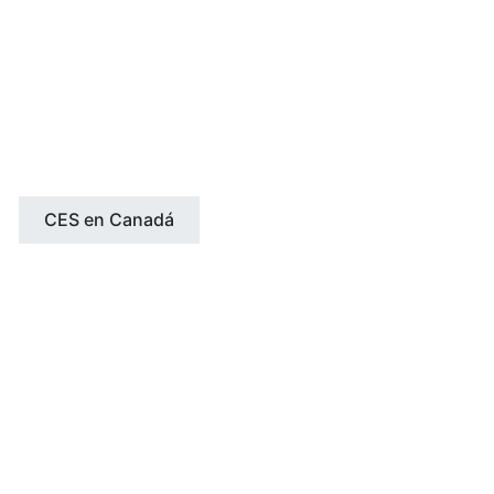
CANADÁ
Toronto
Vancouver
CES en Canadá
ESCUELAS CES EN EL REINO UNIDO