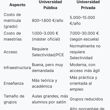
Universidad
Universidad
Aspecto
Pública
Privada
Costo de
5.000–15.000
matrícula
800–1.800 €/año
€/año
(grado)
Costo de
1.000–3.000 €
7.000–30.000 €
maestrías
(máster oficial)
(según escuela)
Normalmente no
Requiere
Acceso
requiere
Selectividad/PCE
Selectividad
Buena, pero muy
Moderna, con
Infraestructura
demandada
acceso más ágil
Más práctica y
Más teórica y
Enseñanza
orientada al
académica
empleo
Tamaño de
Aulas grandes, más
Grupos reducidos
grupos
alumnos por salón
Alto porcentaje de