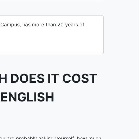
iveCampus, has more than 20 years of
 DOES IT COST
 ENGLISH
 you are probably asking yourself: how much