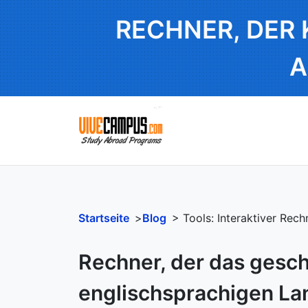
RECHNER, DER 
A
Startseite
>
Blog
> Tools: Interaktiver Rech
Rechner, der das gesch
englischsprachigen Lan