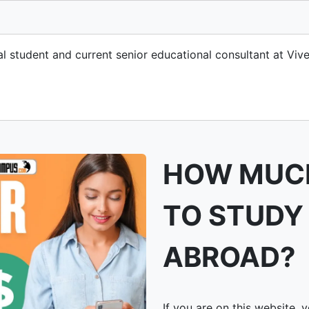
nal student and current senior educational consultant at V
HOW MUCH
TO STUDY
ABROAD?
If you are on this website,