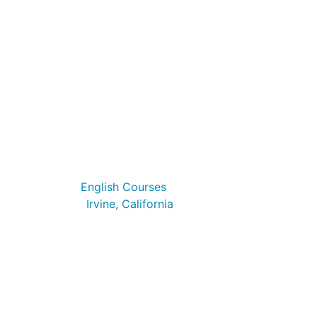
University of California San Di
English Courses
Irvine, California