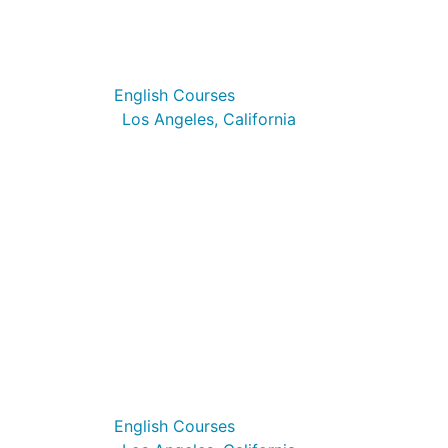
University of Southern Californi
English Courses
Los Angeles, California
KAPLAN Los Angeles
English Courses