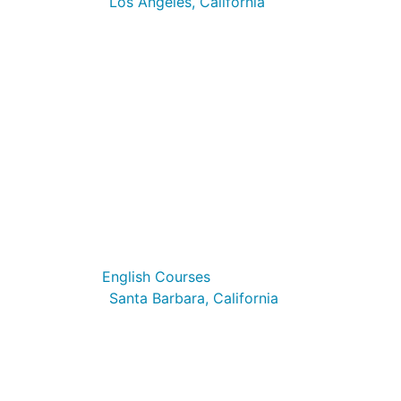
Los Angeles, California
EC Los Angeles
English Courses
Santa Barbara, California