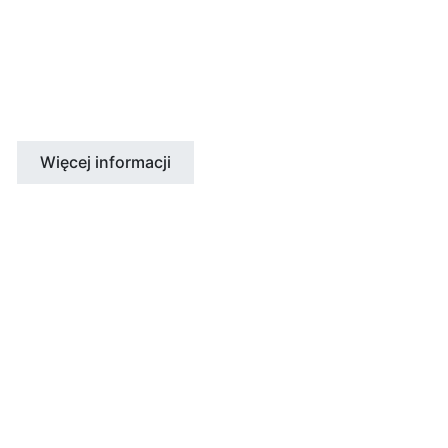
Toronto
Vancouver
Montreal
Więcej informacji
ZJEDNOCZONE KRÓLESTWO
Londyn
Cambridge
Brighton
Bristol
Manchester