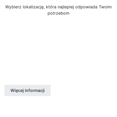
Wybierz lokalizację, która najlepiej odpowiada Twoim
potrzebom
STANY ZJEDNOCZONE
Boston
Los Angeles
Nowy Jork
San Diego
San Francisco
Więcej informacji
KANADA