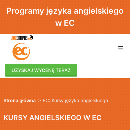
Programy języka angielskiego
w EC
UZYSKAJ WYCENĘ TERAZ
Strona główna
> EC: Kursy języka angielskiego
KURSY ANGIELSKIEGO W EC