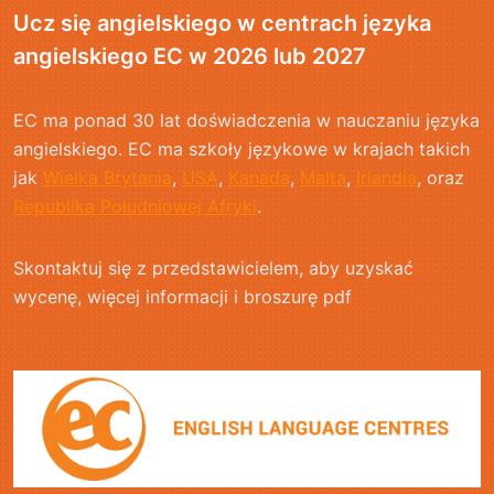
Ucz się angielskiego w centrach języka
angielskiego EC w 2026 lub 2027
EC ma ponad 30 lat doświadczenia w nauczaniu języka
angielskiego. EC ma szkoły językowe w krajach takich
jak
Wielka Brytania
,
USA
,
Kanada
,
Malta
,
Irlandia
, oraz
Republika Południowej Afryki
.
Skontaktuj się z przedstawicielem, aby uzyskać
wycenę, więcej informacji i broszurę pdf