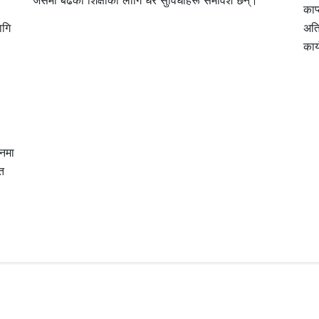
जसमा बढेको शिक्षाको लागि धेरै सुविधाहरू समावेश छन्।
काप
ागि
अति
कार
ानमा
्त