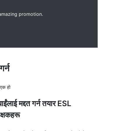
s amazing promotion.
र्न
े एक हो
ाईंलाई मद्दत गर्न तयार ESL
क्षकहरू