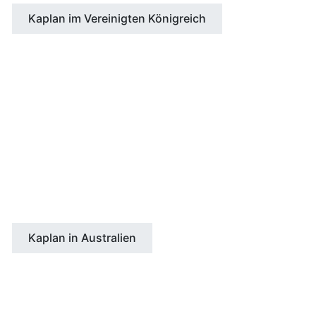
Kaplan im Vereinigten Königreich
AUSTRALIEN
Adelaide
Brisbane
Melbourne
Perth
Sydney
Kaplan in Australien
NEUSEELAND