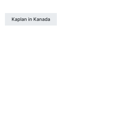
Kaplan in Kanada
DAS VEREINIGTE KÖNIGREICH
Bath
Bournemouth
Cambridge
Edinburgh
Liverpool
London
Manchester
Oxford
Torquay