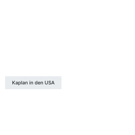
Boston
Chicago
Los Angeles
New York
San Francisco/Berkeley
Santa Barbara
Seattle
Kaplan in den USA
KANADA
Toronto
Vancouver